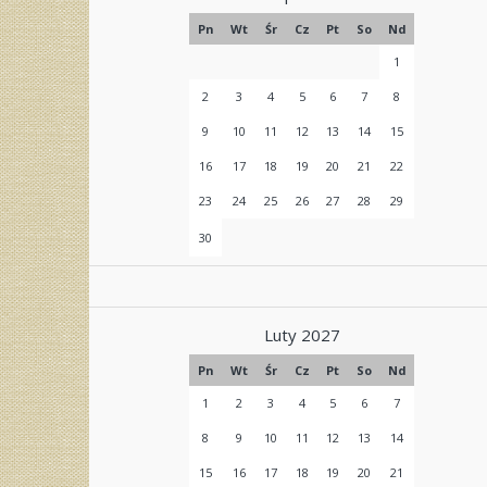
Pn
Wt
Śr
Cz
Pt
So
Nd
1
2
3
4
5
6
7
8
9
10
11
12
13
14
15
16
17
18
19
20
21
22
23
24
25
26
27
28
29
30
Luty 2027
Pn
Wt
Śr
Cz
Pt
So
Nd
1
2
3
4
5
6
7
8
9
10
11
12
13
14
15
16
17
18
19
20
21