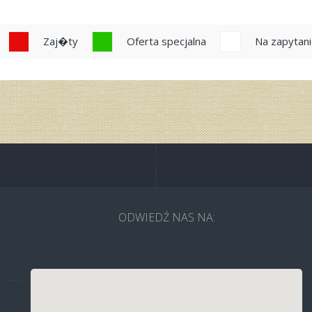
Zaj�ty
Oferta specjalna
Na zapytan
ODWIEDŹ NAS NA: