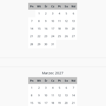
Pn
Wt
Śr
Cz
Pt
So
Nd
1
2
3
4
5
6
7
8
9
10
11
12
13
14
15
16
17
18
19
20
21
22
23
24
25
26
27
28
29
30
31
Marzec 2027
Pn
Wt
Śr
Cz
Pt
So
Nd
1
2
3
4
5
6
7
8
9
10
11
12
13
14
15
16
17
18
19
20
21