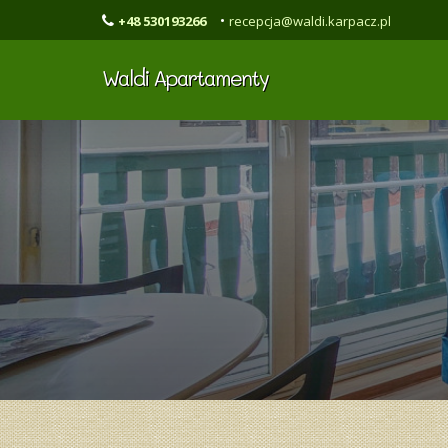
•
+48 530193266
recepcja@waldi.karpacz.pl
Waldi Apartamenty