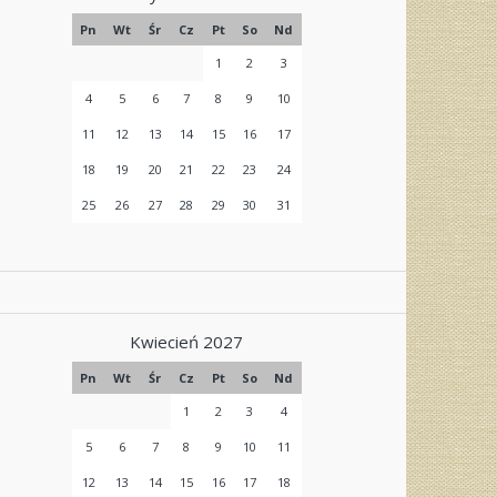
Pn
Wt
Śr
Cz
Pt
So
Nd
1
2
3
4
5
6
7
8
9
10
11
12
13
14
15
16
17
18
19
20
21
22
23
24
25
26
27
28
29
30
31
Kwiecień 2027
Pn
Wt
Śr
Cz
Pt
So
Nd
1
2
3
4
5
6
7
8
9
10
11
12
13
14
15
16
17
18